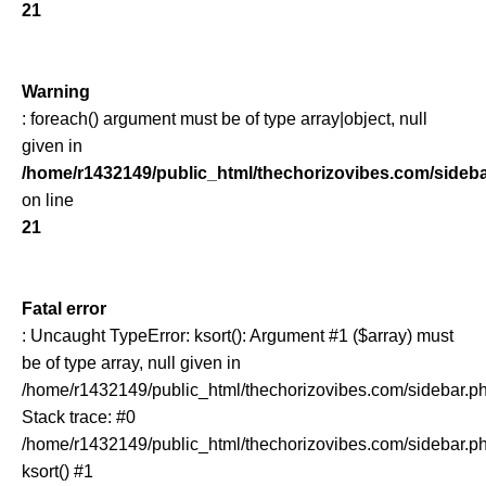
21
Warning
: foreach() argument must be of type array|object, null
given in
/home/r1432149/public_html/thechorizovibes.com/sideb
on line
21
Fatal error
: Uncaught TypeError: ksort(): Argument #1 ($array) must
be of type array, null given in
/home/r1432149/public_html/thechorizovibes.com/sidebar.p
Stack trace: #0
/home/r1432149/public_html/thechorizovibes.com/sidebar.ph
ksort() #1